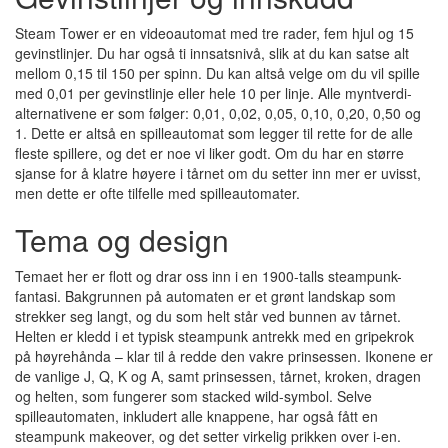
Steam Tower er en videoautomat med tre rader, fem hjul og 15
gevinstlinjer. Du har også ti innsatsnivå, slik at du kan satse alt
mellom 0,15 til 150 per spinn. Du kan altså velge om du vil spille
med 0,01 per gevinstlinje eller hele 10 per linje. Alle myntverdi-
alternativene er som følger: 0,01, 0,02, 0,05, 0,10, 0,20, 0,50 og
1. Dette er altså en spilleautomat som legger til rette for de alle
fleste spillere, og det er noe vi liker godt. Om du har en større
sjanse for å klatre høyere i tårnet om du setter inn mer er uvisst,
men dette er ofte tilfelle med spilleautomater.
Tema og design
Temaet her er flott og drar oss inn i en 1900-talls steampunk-
fantasi. Bakgrunnen på automaten er et grønt landskap som
strekker seg langt, og du som helt står ved bunnen av tårnet.
Helten er kledd i et typisk steampunk antrekk med en gripekrok
på høyrehånda – klar til å redde den vakre prinsessen. Ikonene er
de vanlige J, Q, K og A, samt prinsessen, tårnet, kroken, dragen
og helten, som fungerer som stacked wild-symbol. Selve
spilleautomaten, inkludert alle knappene, har også fått en
steampunk makeover, og det setter virkelig prikken over i-en.