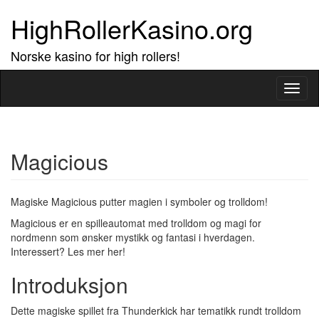
HighRollerKasino.org
Norske kasino for high rollers!
Toggl
naviga
Magicious
Magiske Magicious putter magien i symboler og trolldom!
Magicious er en spilleautomat med trolldom og magi for
nordmenn som ønsker mystikk og fantasi i hverdagen.
Interessert? Les mer her!
Introduksjon
Dette magiske spillet fra Thunderkick har tematikk rundt trolldom