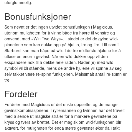
uforglemmelig.
Bonusfunksjoner
Som nevnt er det ingen utvidet bonusfunksjon i Magicious,
utenom muligheten for å vinne både fra høyre til venstre og
omvendt med «Win Two Ways». I stedet er det de gylne wild-
planetene som kan dukke opp på hjul to, tre og fire. Litt som i
Starburst kan man håpe på wild i de tre midterste hjulene for å
utløse en enorm gevinst. Når en wild dukker opp vil den
ekspandere nok til å dekke hele raden. Raden(e) med wild-
symbol vil bli stående, mens de andre hjulene vil spinne av seg
selv takket være re-spinn funksjonen. Maksimalt antall re-spinn er
tre.
Fordeler
Fordeler med Magicious er det enkle oppsettet og de mange
gevinstkombinasjonene. Tryllemannen og kvinnen har det travelt
med å sende ut magiske stråler for å markere gevinstene på
kryss og tvers av brettet. Det er magisk om wild-funksjonen blir
aktivert, for muligheten for enda større gevinster øker da i takt