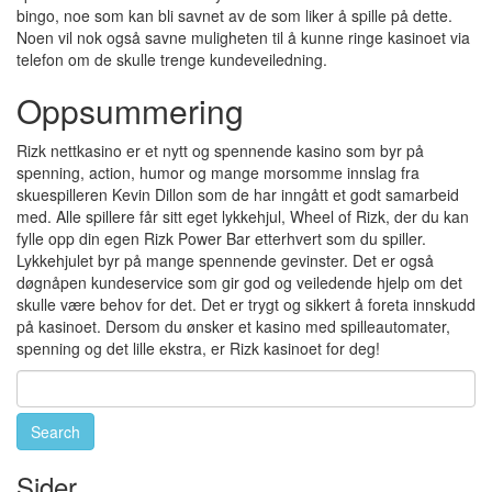
bingo, noe som kan bli savnet av de som liker å spille på dette.
Noen vil nok også savne muligheten til å kunne ringe kasinoet via
telefon om de skulle trenge kundeveiledning.
Oppsummering
Rizk nettkasino er et nytt og spennende kasino som byr på
spenning, action, humor og mange morsomme innslag fra
skuespilleren Kevin Dillon som de har inngått et godt samarbeid
med. Alle spillere får sitt eget lykkehjul, Wheel of Rizk, der du kan
fylle opp din egen Rizk Power Bar etterhvert som du spiller.
Lykkehjulet byr på mange spennende gevinster. Det er også
døgnåpen kundeservice som gir god og veiledende hjelp om det
skulle være behov for det. Det er trygt og sikkert å foreta innskudd
på kasinoet. Dersom du ønsker et kasino med spilleautomater,
spenning og det lille ekstra, er Rizk kasinoet for deg!
Search
for:
Sider