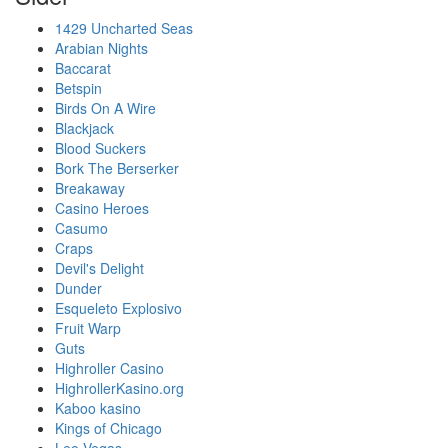
1429 Uncharted Seas
Arabian Nights
Baccarat
Betspin
Birds On A Wire
Blackjack
Blood Suckers
Bork The Berserker
Breakaway
Casino Heroes
Casumo
Craps
Devil's Delight
Dunder
Esqueleto Explosivo
Fruit Warp
Guts
Highroller Casino
HighrollerKasino.org
Kaboo kasino
Kings of Chicago