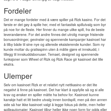
Fordeler
Det er mange fordeler med å være spiller på Rizk kasino. For det
første er det gøy å spille her, med et fantastisk spillutvalg som byr
på noe for de fleste. Her finner du mange ulike spill, fra de beste
leverandørene. For det andre finnes det utrolig mange fristende
bonusordninger, gevinster og spennende kampanjer kasinoet har
å tilby både til sine nye og allerede eksisterende kunder. Som ny
kunde mottar du gratisspinn uten å måtte gjøre et innskudd, i
tillegg til innskuddsbonuser. Temaet, designet og spennende
funksjoner som Wheel of Rizk og Rizk Race gir kasinoet det lille
ekstra.
Ulemper
Selv om kasinoet Rizk er et relativt nytt nettkasino er det lite
negativt å finne på kasinoet. Det har klart å oppfylle så og si alle
krav og ønsker en spiller måtte ha behov for. Kasinoet kunne
kanskje hatt et litt bedre utvalg innen bordspill, men på den annen
side så har ikke kasinoet valgt å legge fokus på dette, men heller
spilleautomater. Kasinoet tilbyr heller ikke noen form for odds eller