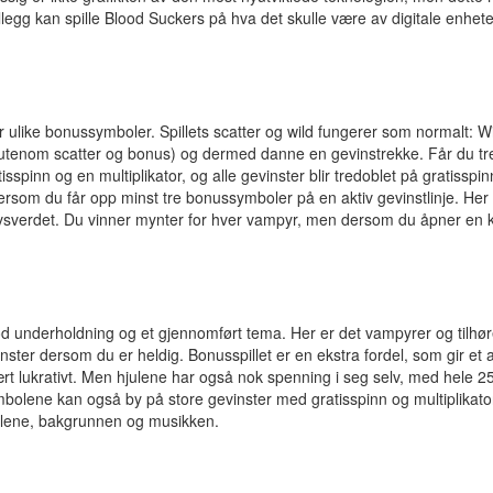
tillegg kan spille Blood Suckers på hva det skulle være av digitale enhete
ulike bonussymboler. Spillets scatter og wild fungerer som normalt: Wi
(utenom scatter og bonus) og dermed danne en gevinstrekke. Får du tre
isspinn og en multiplikator, og alle gevinster blir tredoblet på gratisspi
rsom du får opp minst tre bonussymboler på en aktiv gevinstlinje. He
lvsverdet. Du vinner mynter for hver vampyr, men dersom du åpner en k
god underholdning og et gjennomført tema. Her er det vampyrer og tilhø
nster dersom du er heldig. Bonusspillet er en ekstra fordel, som gir et 
rt lukrativt. Men hjulene har også nok spenning i seg selv, med hele 2
ymbolene kan også by på store gevinster med gratisspinn og multiplikat
olene, bakgrunnen og musikken.