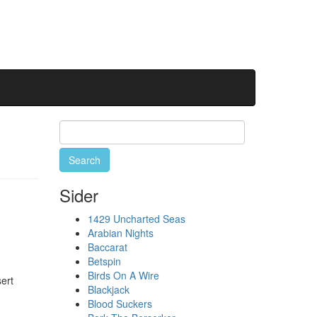
Search
for:
Sider
1429 Uncharted Seas
Arabian Nights
Baccarat
Betspin
Birds On A Wire
ert
Blackjack
Blood Suckers