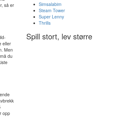
Simsalabim
r, så er
Steam Tower
Super Lenny
Thrills
Spill stort, lev større
ld-
 eller
nn. Men
r må du
iste
rende
avbrekk
5
or opp